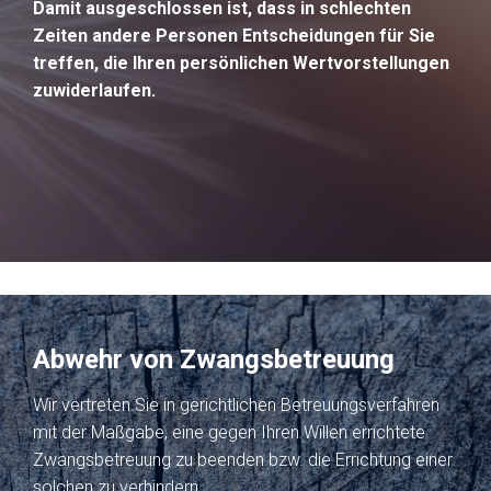
Damit ausgeschlossen ist, dass in schlechten
beraten zu sein?
ausmacht?
Zeiten andere Personen Entscheidungen für Sie
‚Expertenwissen‘! Aber eben auch
treffen, die Ihren persönlichen Wertvorstellungen
Vertrauensvolle Kommunikation auf
Auch die Probleme hinter den
‚Geradlinigkeit‘, ‚Kreativität‘ und
zuwiderlaufen.
Augenhöhe mit dem Ziel, neben der Lösung
Problemen zu indentifieren. Und eine
‚Durchsetzungsstärke‘.
Ihres Rechtsproblems auch noch einen
ganzheitliche Lösung zu entwickeln.
Mehrwert für Sie zu generieren.
MEHR ERFAHREN
Abwehr von Zwangsbetreuung
Wir vertreten Sie in gerichtlichen Betreuungsverfahren
mit der Maßgabe, eine gegen Ihren Willen errichtete
Zwangsbetreuung zu beenden bzw. die Errichtung einer
solchen zu verhindern.