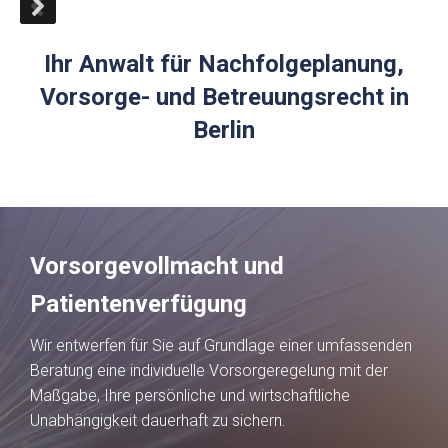
Ihr Anwalt für Nachfolgeplanung,
Vorsorge- und Betreuungsrecht in
Berlin
Vorsorgevollmacht und
Patientenverfügung
Wir entwerfen für Sie auf Grundlage einer umfassenden
Beratung eine individuelle Vorsorgeregelung mit der
Maßgabe, Ihre persönliche und wirtschaftliche
Unabhängigkeit dauerhaft zu sichern.
Was Ihnen das Gefühl geben wird, gut
Was umfassende Rechtsberatung
Was Ihren Anwalt auszeichnen sollte?