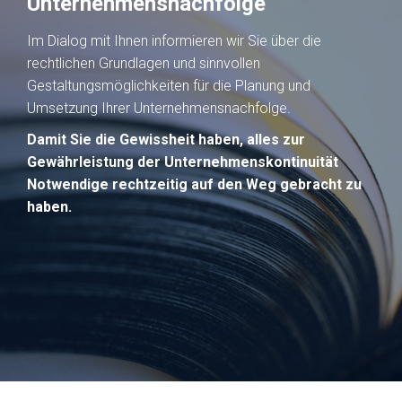
Unternehmensnachfolge
Im Dialog mit Ihnen informieren wir Sie über die
rechtlichen Grundlagen und sinnvollen
Gestaltungsmöglichkeiten für die Planung und
Umsetzung Ihrer Unternehmensnachfolge.
Damit Sie die Gewissheit haben, alles zur
Gewährleistung der Unternehmenskontinuität
Notwendige rechtzeitig auf den Weg gebracht zu
haben.
MEHR ERFAHREN